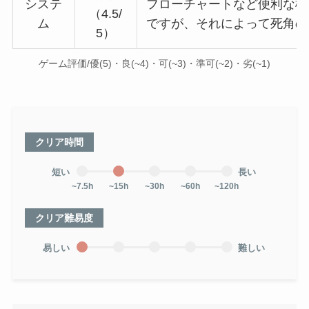
システ
フローチャートなど便利な機
（4.5/
ム
ですが、それによって死角の
5）
ゲーム評価/優(5)・良(~4)・可(~3)・準可(~2)・劣(~1)
クリア時間
短い
長い
~7.5h
~15h
~30h
~60h
~120h
クリア難易度
易しい
難しい