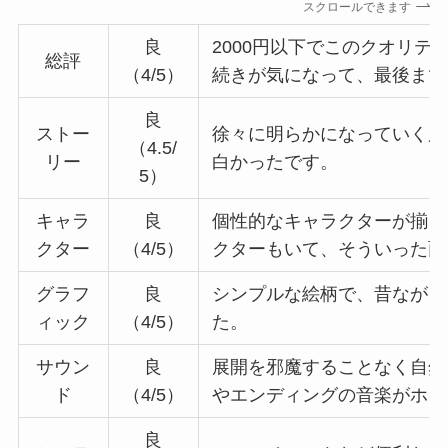
スクロールできます
良
2000円以下でこのクオリテ
総評
（4/5）
続きが気になって、最後まで
良
ストー
徐々に明らかになっていく展
（4.5/
リー
白かったです。
5）
キャラ
良
個性的なキャラクターが揃っ
クター
（4/5）
クターもいて、そういった面
グラフ
良
シンプルな絵柄で、昔ながら
ィック
（4/5）
た。
サウン
良
展開を邪魔することなく自然
ド
（4/5）
やエンディングの音楽がホラ
良